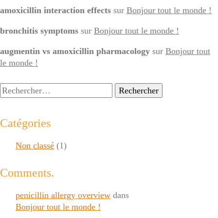
amoxicillin interaction effects
sur
Bonjour tout le monde !
bronchitis symptoms
sur
Bonjour tout le monde !
augmentin vs amoxicillin pharmacology
sur
Bonjour tout
le monde !
Rechercher :
Catégories
Non classé
(1)
Comments.
penicillin allergy overview
dans
Bonjour tout le monde !